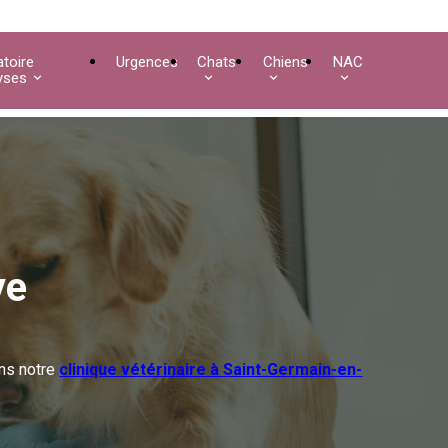
toire
Urgences
Chats
Chiens
NAC
yses
ye
ns notre
clinique vétérinaire à Saint-Germain-en-