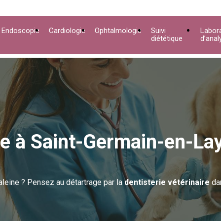
Endoscopie
Cardiologie
Ophtalmologie
Suivi
Labora
diététique
d’anal
ire à Saint-Germain-en-La
eine ? Pensez au détartrage par la
dentisterie vétérinaire
da