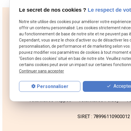
Le secret de nos cookies ?
Le respect de vot
Notre site utilise des cookies pour améliorer votre expérienc
Contact
offrir un contenu personnalisé. Les cookies strictement néce
au fonctionnement de base de notre site et ne peuvent pas ê
01 34 51 
Cependant, vous avez le choix d'activer ou de désactiver les 
clinique
personnalisation, de performance et de marketing selon vos
pouvez modifier vos paramètres de cookies à tout moment en 
'Gestion des cookies' situé en bas de notre site. Veuillez note
certains cookies peut avoir un impact sur certaines fonctionna
Continuer sans accepter
Notre équipe
Nos soins
Imagerie
Chir
Accepter
Personnaliser
Veterinaires Trappes
Veterinaires Poissy
Ve
SIRET :
78996110900012