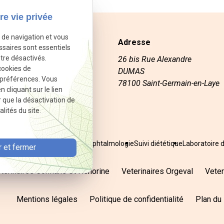
re vie privée
e de navigation et vous
Adresse
ssaires sont essentiels
tre désactivés.
90 03
26 bis Rue Alexandre
cookies de
descoquelicots@gmail.com
DUMAS
 préférences. Vous
78100 Saint-Germain-en-Laye
cliquant sur le lien
r que la désactivation de
lités du site.
urgie
Endoscopie
Cardiologie
Ophtalmologie
Suivi diététique
Laboratoire 
 et fermer
terinaires Conflans St Honorine
Veterinaires Orgeval
Veter
Mentions légales
Politique de confidentialité
Plan du 