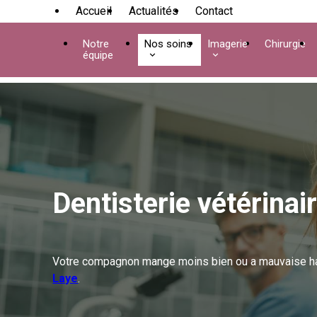
Panneau de gestion des cookies
Accueil
Actualités
Contact
Notre
Nos soins
Imagerie
Chirurgie
équipe
Dentisterie vétérina
Votre compagnon mange moins bien ou a mauvaise hal
Laye
.