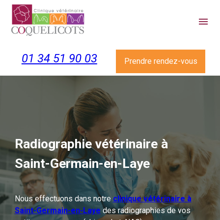
Panneau de gestion des cookies
menu
01 34 51 90 03
Prendre rendez-vous
Radiographie vétérinaire à
Saint-Germain-en-Laye
Nous effectuons dans notre
clinique vétérinaire à
Saint-Germain-en-Laye
des radiographies de vos