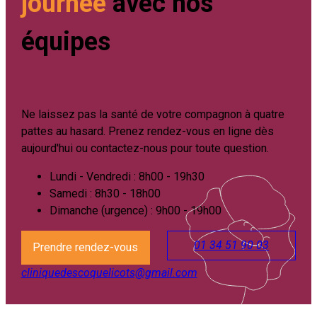
journée
avec nos
équipes
Ne laissez pas la santé de votre compagnon à quatre
pattes au hasard. Prenez rendez-vous en ligne dès
aujourd'hui ou contactez-nous pour toute question.
Lundi - Vendredi : 8h00 - 19h30
Samedi : 8h30 - 18h00
Dimanche (urgence) : 9h00 - 19h00
01 34 51 90 03
Prendre rendez-vous
cliniquedescoquelicots@gmail.com