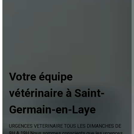
Votre équipe
vétérinaire à Saint-
Germain-en-Laye
URGENCES VETERINAIRE TOUS LES DIMANCHES DE
9H A 19H Nous sommes conscients que les urgences