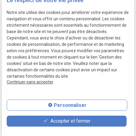
Le respect de votre vie privée
Veterinaires
Veterinaires
Veterinaires
Notre site utilise des cookies pour améliorer votre expérience de
Trappes
Poissy
Conflans St
navigation et vous offrir un contenu personnalisé. Les cookies
Honorine
strictement nécessaires sont essentiels au fonctionnement de
Veterinaires
Veterinaires
Veterinaires
base de notre site et ne peuvent pas être désactivés.
Orgeval
Rueil
Versailles
Cependant, vous avez le choix d'activer ou de désactiver les
cookies de personnalisation, de performance et de marketing
Malmaison
selon vos préférences. Vous pouvez modifier vos paramètres
de cookies à tout moment en cliquant sur le lien 'Gestion des
SIRET :
Mentions
Politique de
cookies' situé en bas de notre site. Veuillez noter que la
78996110900012
légales
confidentialité
désactivation de certains cookies peut avoir un impact sur
certaines fonctionnalités du site.
Plan du site
Gestion des cookies
Continuer sans accepter
Personnaliser
place
event
phone
Accepter et fermer
Plan d'accès
Prendre RDV
01 34 51 90 03