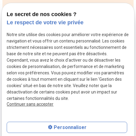
Chiens
Le secret de nos cookies ?
NAC
Le respect de votre vie privée
Veterinaires
Veterinaires
Veterinaires
Notre site utilise des cookies pour améliorer votre expérience de
Trappes
Poissy
Conflans St
navigation et vous offrir un contenu personnalisé. Les cookies
Honorine
strictement nécessaires sont essentiels au fonctionnement de
Veterinaires
Veterinaires
Veterinaires
base de notre site et ne peuvent pas être désactivés.
Orgeval
Rueil
Versailles
Cependant, vous avez le choix d'activer ou de désactiver les
cookies de personnalisation, de performance et de marketing
Malmaison
selon vos préférences. Vous pouvez modifier vos paramètres
de cookies à tout moment en cliquant sur le lien 'Gestion des
SIRET :
Mentions
Politique de
cookies' situé en bas de notre site. Veuillez noter que la
78996110900012
légales
confidentialité
désactivation de certains cookies peut avoir un impact sur
certaines fonctionnalités du site.
Plan du site
Gestion des cookies
Continuer sans accepter
Personnaliser