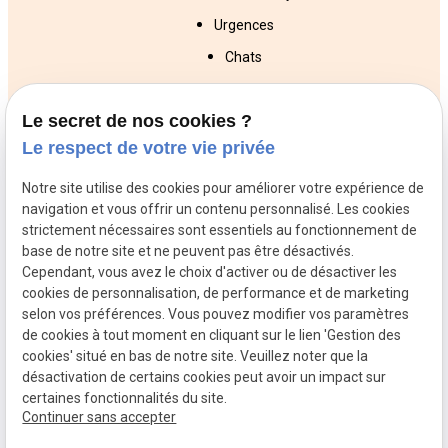
Urgences
Chats
Chiens
Le secret de nos cookies ?
NAC
Le respect de votre vie privée
Veterinaires
Veterinaires
Veterinaires
Notre site utilise des cookies pour améliorer votre expérience de
Trappes
Poissy
Conflans St
navigation et vous offrir un contenu personnalisé. Les cookies
Honorine
strictement nécessaires sont essentiels au fonctionnement de
Veterinaires
Veterinaires
Veterinaires
base de notre site et ne peuvent pas être désactivés.
Orgeval
Rueil
Versailles
Cependant, vous avez le choix d'activer ou de désactiver les
cookies de personnalisation, de performance et de marketing
Malmaison
selon vos préférences. Vous pouvez modifier vos paramètres
de cookies à tout moment en cliquant sur le lien 'Gestion des
SIRET :
Mentions
Politique de
cookies' situé en bas de notre site. Veuillez noter que la
78996110900012
légales
confidentialité
désactivation de certains cookies peut avoir un impact sur
certaines fonctionnalités du site.
Plan du site
Gestion des cookies
Continuer sans accepter