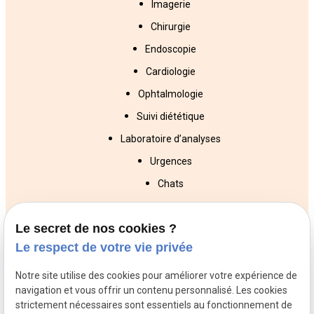
Imagerie
Chirurgie
Endoscopie
Cardiologie
Ophtalmologie
Suivi diététique
Laboratoire d’analyses
Urgences
Chats
Chiens
Le secret de nos cookies ?
NAC
Le respect de votre vie privée
Veterinaires
Veterinaires
Veterinaires
Notre site utilise des cookies pour améliorer votre expérience de
Trappes
Poissy
Conflans St
navigation et vous offrir un contenu personnalisé. Les cookies
Honorine
strictement nécessaires sont essentiels au fonctionnement de