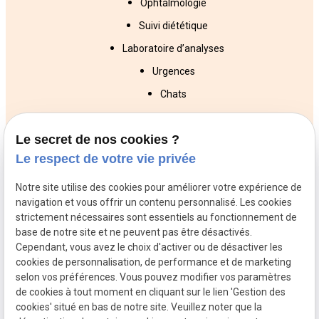
Ophtalmologie
Suivi diététique
Laboratoire d’analyses
Urgences
Chats
Chiens
Le secret de nos cookies ?
NAC
Le respect de votre vie privée
Veterinaires
Veterinaires
Veterinaires
Notre site utilise des cookies pour améliorer votre expérience de
Trappes
Poissy
Conflans St
navigation et vous offrir un contenu personnalisé. Les cookies
Honorine
strictement nécessaires sont essentiels au fonctionnement de
Veterinaires
Veterinaires
Veterinaires
base de notre site et ne peuvent pas être désactivés.
Orgeval
Rueil
Versailles
Cependant, vous avez le choix d'activer ou de désactiver les
cookies de personnalisation, de performance et de marketing
Malmaison
selon vos préférences. Vous pouvez modifier vos paramètres
de cookies à tout moment en cliquant sur le lien 'Gestion des
SIRET :
Mentions
Politique de
cookies' situé en bas de notre site. Veuillez noter que la